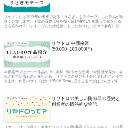
リヤドロには2023年の干支である「うさぎ」をモチーフにした作品が数
多く存在します。干支の置物は福を招く縁起物で1年を通して家を守る
とも言われています。そんな縁起物にもこだわりたい方々の参考になれ
ば幸いです。 公式販売中作品 ...
リヤドロ 中価格帯
リヤドロ / Lladro
(50,000~100,000円)
本価格帯では一つの作品の中に自然で鮮やかな色遣いや質感が存分に表
現されているものが多いため、リアドロの魅力を十分に楽しむことがで
きます。作品のサイズは約H25×W15cmに収まるものがほとんどです。
以降の価格帯の作品は飾り棚などに並べて鑑...
リヤドロの美しい陶磁器の歴史と
リヤドロ / Lladro
創業者の情熱的な物語
リヤドロは、世界的に有名なスペインの陶磁器ブランドであり、その美