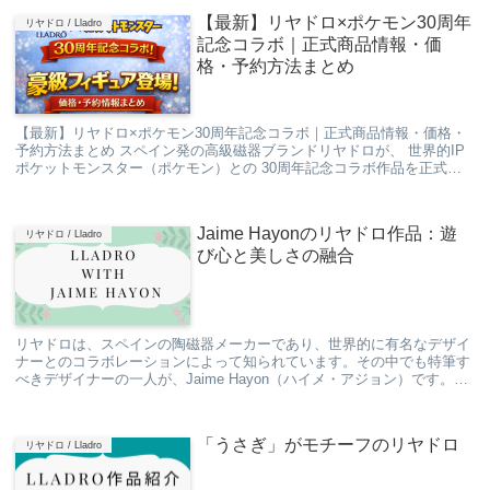
【最新】リヤドロ×ポケモン30周年
リヤドロ / Lladro
記念コラボ｜正式商品情報・価
格・予約方法まとめ
【最新】リヤドロ×ポケモン30周年記念コラボ｜正式商品情報・価格・
予約方法まとめ スペイン発の高級磁器ブランドリヤドロが、 世界的IP
ポケットモンスター（ポケモン）との 30周年記念コラボ作品を正式発
表しました。 「リヤドロがポケモン？...
Jaime Hayonのリヤドロ作品：遊
リヤドロ / Lladro
び心と美しさの融合
リヤドロは、スペインの陶磁器メーカーであり、世界的に有名なデザイ
ナーとのコラボレーションによって知られています。その中でも特筆す
べきデザイナーの一人が、Jaime Hayon（ハイメ・アジョン）です。彼
の創造力と独創性がリヤドロの製品に生...
「うさぎ」がモチーフのリヤドロ
リヤドロ / Lladro